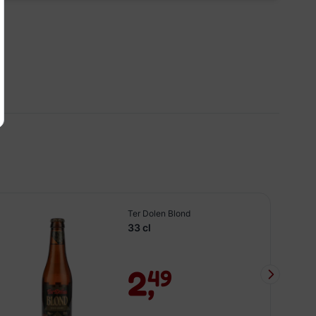
Ter Dolen Blond
33 cl
2,
49