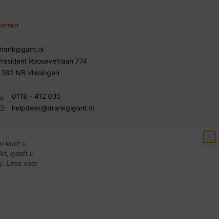
ontact
Drankgigant.nl
President Rooseveltlaan 774
4382 NB Vlissingen
0118 - 412 035
helpdesk@drankgigant.nl
r kunt u
kt, geeft u
y. Lees voor
Copyright ©
2026
Drankgigant.nl
|
Webshop door
BigBridge