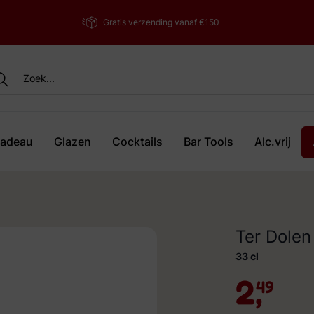
Gratis verzending vanaf €150
adeau
Glazen
Cocktails
Bar Tools
Alc.vrij
Ter Dole
33 cl
2,
49