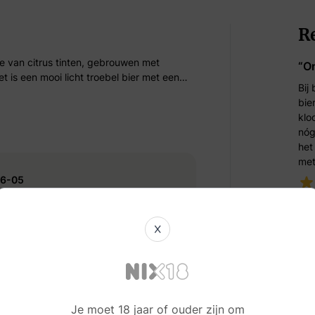
R
e van citrus tinten, gebrouwen met
“O
 is een mooi licht troebel bier met een
Bij
wen ter ere van de medestichter “Armand
bie
klo
nóg
het
met
06-05
- C
X
ermeld
Je moet 18 jaar of ouder zijn om