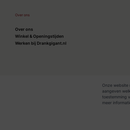
Over ons
Over ons
Winkel & Openingstijden
Werken bij Drankgigant.nl
Onze website 
aangeven welke
Algemene voorwaarden
Privac
toestemming vo
meer informat