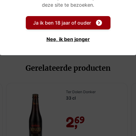
deze site te bezoeken.
Ja ik ben 18 jaar of ouder
Nee, ik ben jonger
Gerelateerde producten
Ter Dolen Donker
33 cl
2,
69