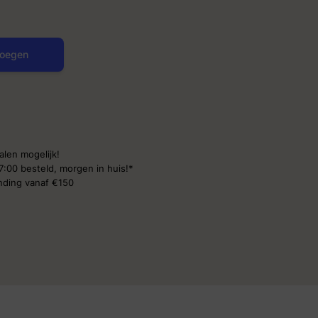
oegen
alen mogelijk!
7:00 besteld,
morgen in huis!*
ending
vanaf €150