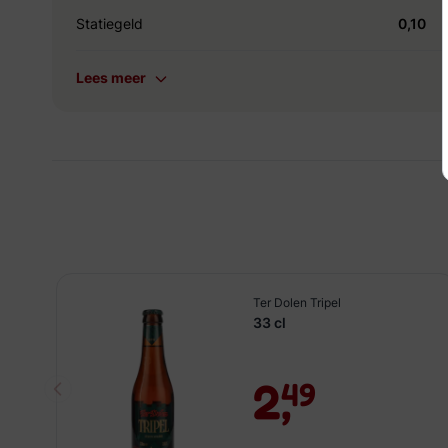
Statiegeld
0,10
Lees meer
Ter Dolen Tripel
33 cl
2,
49