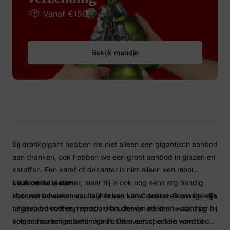
Vanaf €150,-
Bekijk mandje
Bij drankgigant hebben we niet alleen een gigantisch aanbod
aan dranken, ook hebben we een groot aanbod in glazen en
karaffen. Een karaf of decanter is niet alleen een mooi
element in de kamer, maar hij is ook nog eens erg handig
Leuk om te weten:
voor het bewaren en uitschenken van dranken. Sommige zijn
Het overschenken van wijn in een karaf doet men om de wijn
uitgevoerd met een speciale houder om de drank ook nog
te laten beluchten, hierdoor kan de wijn ademen waardoor hij
koel te houden en sommige hebben een speciale vorm al
volgens sommige beter wordt. Dit over schenken wordt ook