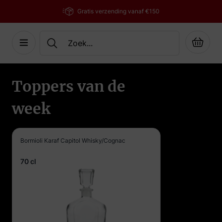
verzending vanaf €150
0118 - 4
Cart
Ga naar de inhoud
Toppers van de
week
Bormioli Karaf Capitol Whisky/Cognac
70 cl