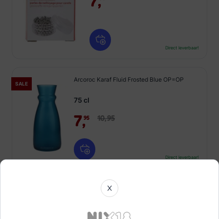
7,
Direct leverbaar!
Arcoroc Karaf Fluid Frosted Blue OP=OP
SALE
75 cl
7,
10,
95
95
Direct leverbaar!
X
Arcoroc Karaf Fluid Frosted White OP=OP
SALE
75 cl