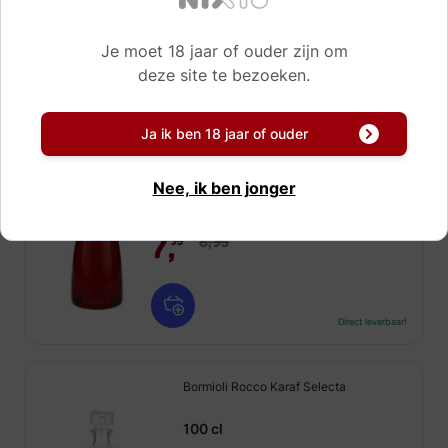
7,
10,
95
95
Je moet 18 jaar of ouder zijn om
deze site te bezoeken.
Direct leverbaar!
Ja ik ben 18 jaar of ouder
Bormioli Karaf Ypsilon Rood
SALE
Nee, ik ben jonger
50 cl
7,
8,
95
95
Direct leverbaar!
Bormioli Rocco Karaf Selecta
100 cl