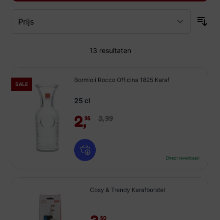
13
resultaten
Bormioli Rocco Officina 1825 Karaf
SALE
25 cl
2,
3,
99
95
Direct leverbaar!
Cosy & Trendy Karafborstel
50