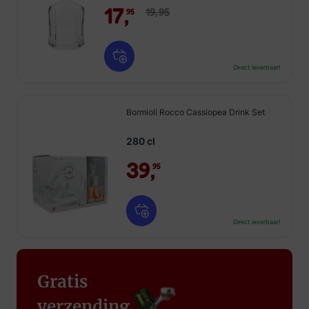
17,
19,
95
95
Direct leverbaar!
Bormioli Rocco Cassiopea Drink Set
280 cl
39,
95
Direct leverbaar!
Gratis
verzending