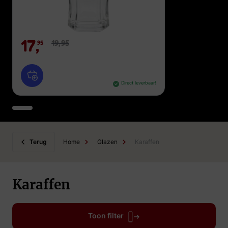
17,
19,
95
95
Direct leverbaar!
Terug
Home
Glazen
Karaffen
Karaffen
Toon filter