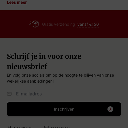
dan niet met een speciale functie.
wel decanteren genoemd.
Lees meer
verzending
vanaf €150
0118 - 
Schrijf je in voor onze
nieuwsbrief
En volg onze socials om op de hoogte te blijven van onze
wekelijkse aanbiedingen!
Email Adres
Inschrijven