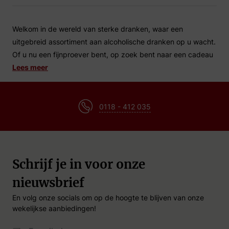
Welkom in de wereld van sterke dranken, waar een
uitgebreid assortiment aan alcoholische dranken op u wacht.
Of u nu een fijnproever bent, op zoek bent naar een cadeau
voor een speciale gelegenheid, of gewoon wilt genieten van
Lees meer
een heerlijk drankje na een lange dag, bij Drankgigant.nl
vindt u het allemaal!
0118 - 412 035
Wat zijn sterke dranken?
Sterke dranken, ook wel gedistilleerde dranken genoemd,
zijn alcoholische dranken met een hoger alcoholpercentage
Schrijf je in voor onze
dan bier of wijn. Ze worden geproduceerd door het
nieuwsbrief
distilleren van gefermenteerde granen, fruit of groenten. Dit
proces resulteert in een geconcentreerde vorm van alcohol
En volg onze socials om op de hoogte te blijven van onze
met een rijke en complexe smaak.
wekelijkse aanbiedingen!
Email Adres