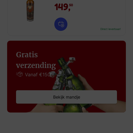
149,
50
Direct leverbaar!
Gratis
verzending
Vanaf €150,-
Bekijk mandje