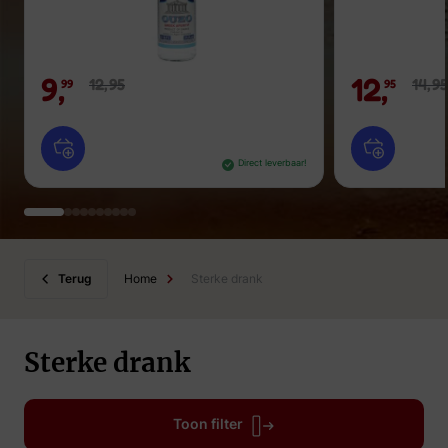
9,
12,
12,
95
14,
95
99
95
Direct leverbaar!
Terug
Home
Sterke drank
Sterke drank
Toon filter