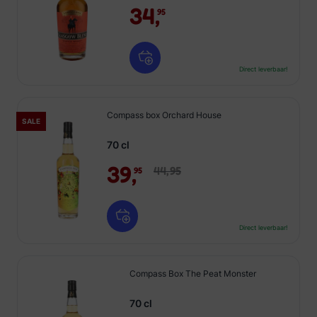
34,
95
Direct leverbaar!
Compass box Orchard House
SALE
70 cl
39,
44,
95
95
Direct leverbaar!
Compass Box The Peat Monster
70 cl