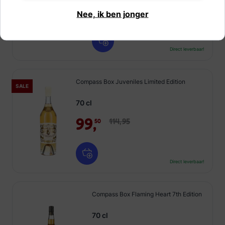
64,
50
Nee, ik ben jonger
Direct leverbaar!
Compass Box Juveniles Limited Edition
SALE
70 cl
99,
114,
95
50
Direct leverbaar!
Compass Box Flaming Heart 7th Edition
70 cl