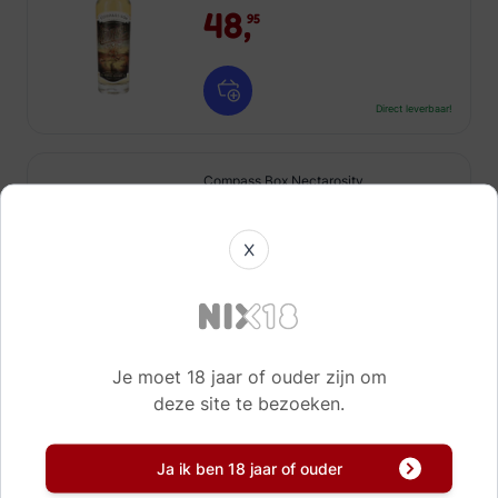
48,
95
Direct leverbaar!
Compass Box Nectarosity
75 cl
X
49,
95
Direct leverbaar!
Je moet 18 jaar of ouder zijn om
deze site te bezoeken.
Compass Box Crimson Casks
Ja ik ben 18 jaar of ouder
70 cl