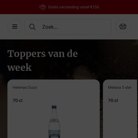
Gratis verzending vanaf €150
Cart
Ga naar de inhoud
Toppers van de
week
Helenas Ouzo
Metaxa 5 ster
70 cl
70 cl