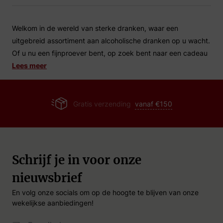
Welkom in de wereld van sterke dranken, waar een
uitgebreid assortiment aan alcoholische dranken op u wacht.
Of u nu een fijnproever bent, op zoek bent naar een cadeau
voor een speciale gelegenheid, of gewoon wilt genieten van
Lees meer
een heerlijk drankje na een lange dag, bij Drankgigant.nl
vindt u het allemaal!
Gratis verzending
vanaf €150
Wat zijn sterke dranken?
Sterke dranken, ook wel gedistilleerde dranken genoemd,
zijn alcoholische dranken met een hoger alcoholpercentage
Schrijf je in voor onze
dan bier of wijn. Ze worden geproduceerd door het
nieuwsbrief
distilleren van gefermenteerde granen, fruit of groenten. Dit
proces resulteert in een geconcentreerde vorm van alcohol
En volg onze socials om op de hoogte te blijven van onze
met een rijke en complexe smaak.
wekelijkse aanbiedingen!
Email Adres