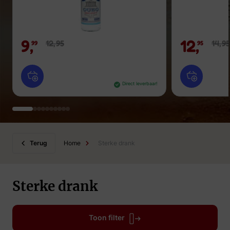
9,
12,
12,
95
14,
95
99
95
Direct leverbaar!
Terug
Home
Sterke drank
Sterke drank
Toon filter