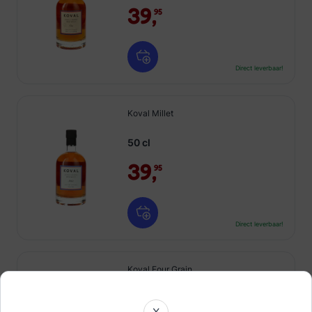
39,
95
Direct leverbaar!
Koval Millet
50 cl
39,
95
Direct leverbaar!
Koval Four Grain
50 cl
X