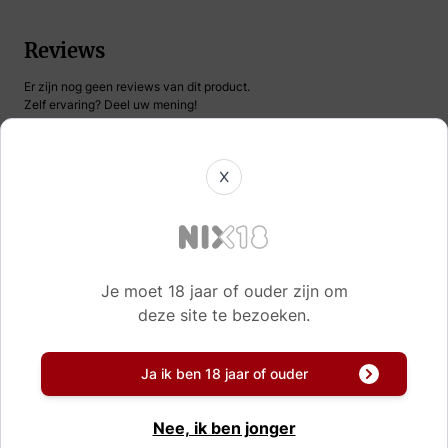
Reviews
Er zijn nog geen reviews van dit product.
Zelf ervaring? Deel uw mening!
X
Naam
Korte samenvatting
Je moet 18 jaar of ouder zijn om
deze site te bezoeken.
Review
Ja ik ben 18 jaar of ouder
Schrijf uw eigen review
Nee, ik ben jonger