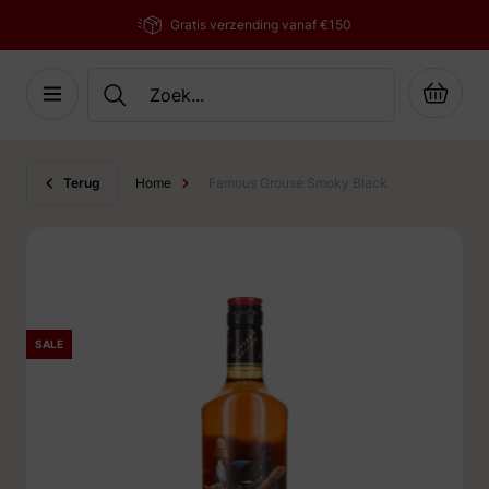
Gratis verzending vanaf €150
Cart
Ga naar de inhoud
Terug
Home
Famous Grouse Smoky Black
SALE