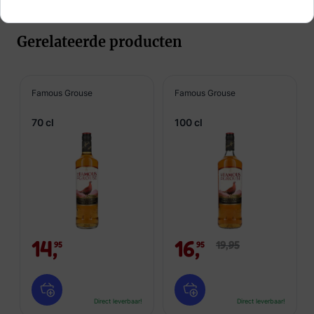
Gerelateerde producten
Famous Grouse
Famous Grouse
70 cl
100 cl
14,
16,
19,
95
95
95
Direct leverbaar!
Direct leverbaar!