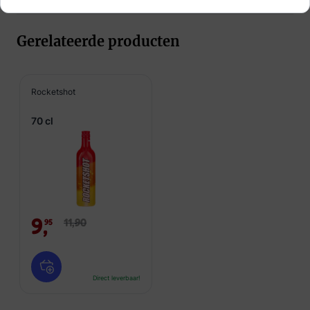
Gerelateerde producten
Rocketshot
70 cl
9,
11,
90
95
Direct leverbaar!