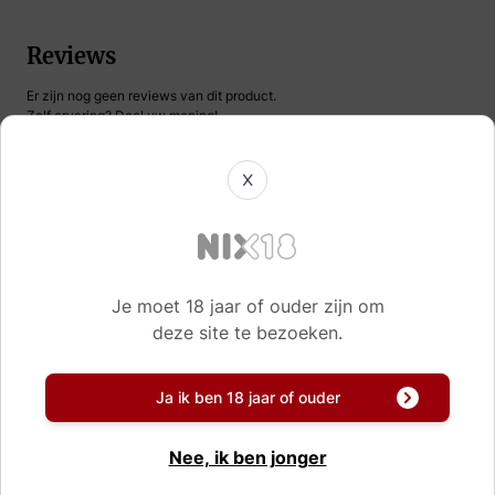
Reviews
Er zijn nog geen reviews van dit product.
Zelf ervaring? Deel uw mening!
X
Naam
Korte samenvatting
Je moet 18 jaar of ouder zijn om
deze site te bezoeken.
Review
Ja ik ben 18 jaar of ouder
Nee, ik ben jonger
Schrijf uw eigen review