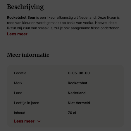
Beschrijving
Rocketshot Sour
is een likeur afkomstig uit Nederland. Deze likeur is
rood van kleur en wordt gemaakt op basis van vodka. Hoewel deze
likeur vrij zuur van smaak is, zul je ook aangename frisse ondertonen
proeven. Je kunt deze likeur het beste als shot drinken, maar komt ook
Lees meer
goed tot zijn recht in een mixdrank. Rocketshot Sour heeft een
alcoholpercentage van 14.9%.
Meer informatie
Locatie
C-05-08-00
Merk
Rocketshot
Land
Nederland
Leeftijd in jaren
Niet Vermeld
Inhoud
70 cl
Lees meer