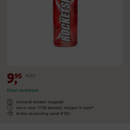
9,
95
11,90
Direct leverbaar!
Achteraf betalen mogelijk!
ma-vr voor 17:00 besteld,
morgen in huis!*
Gratis verzending
vanaf €150