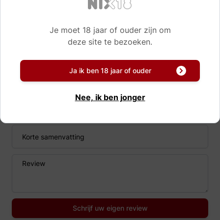
Reviews
Je moet 18 jaar of ouder zijn om
deze site te bezoeken.
Er zijn nog geen reviews van dit product.
Zelf ervaring? Deel uw mening!
Ja ik ben 18 jaar of ouder
Nee, ik ben jonger
Naam
Korte samenvatting
Review
Schrijf uw eigen review