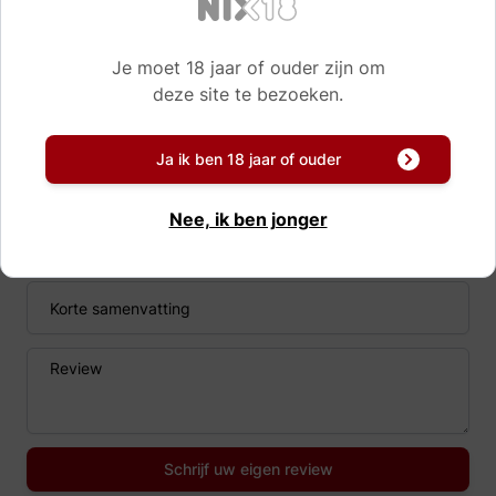
Reviews
Je moet 18 jaar of ouder zijn om
deze site te bezoeken.
Er zijn nog geen reviews van dit product.
Zelf ervaring? Deel uw mening!
Ja ik ben 18 jaar of ouder
Nee, ik ben jonger
Naam
Korte samenvatting
Review
Schrijf uw eigen review