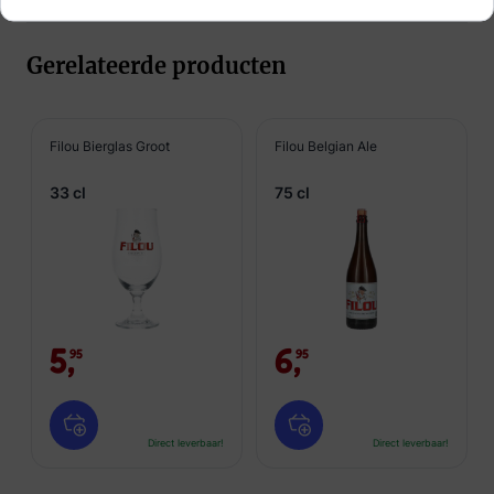
Gerelateerde producten
Filou Bierglas Groot
Filou Belgian Ale
33 cl
75 cl
5,
6,
95
95
Direct leverbaar!
Direct leverbaar!