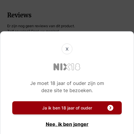
Reviews
Er zijn nog geen reviews van dit product.
Zelf ervaring? Deel uw mening!
X
Naam
Korte samenvatting
Je moet 18 jaar of ouder zijn om
deze site te bezoeken.
Review
Ja ik ben 18 jaar of ouder
Nee, ik ben jonger
Schrijf uw eigen review