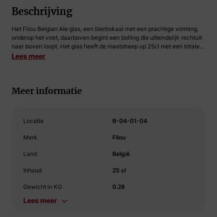
Beschrijving
Het Filou Belgian Ale glas, een bierbokaal met een prachtige vorming.
onderop het voet, daarboven begint een bolling die uiteindelijk rechtuit
naar boven loopt. Het glas heeft de maatstreep op 25cl met een totale
hoogte van 19cm, de totaal inhoud is ongeveer 33cl.
Lees meer
Meer informatie
Locatie
B-04-01-04
Merk
Filou
Land
België
Inhoud
25 cl
Gewicht in KG
0.28
Lees meer