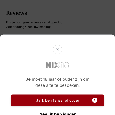
Reviews
Er zijn nog geen reviews van dit product.
Zelf ervaring? Deel uw mening!
X
Naam
Korte samenvatting
Je moet 18 jaar of ouder zijn om
Review
deze site te bezoeken.
Ja ik ben 18 jaar of ouder
Schrijf uw eigen review
Nee, ik ben jonger