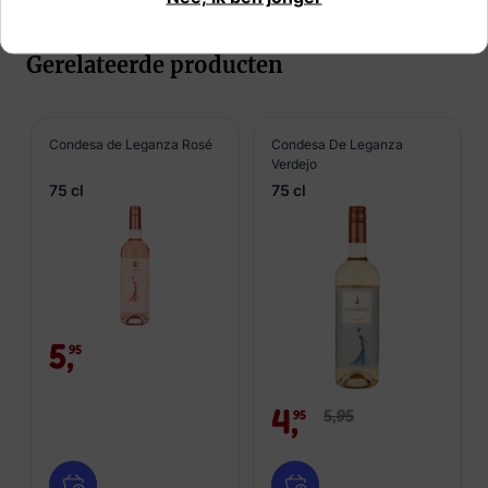
Gerelateerde producten
Condesa de Leganza Rosé
Condesa De Leganza
Verdejo
75 cl
75 cl
5,
95
4,
5,
95
95