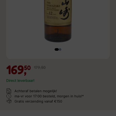
169,
50
179,50
Direct leverbaar!
Achteraf betalen mogelijk!
ma-vr voor 17:00 besteld,
morgen in huis!*
Gratis verzending
vanaf €150