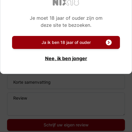
Reviews
Je moet 18 jaar of ouder zijn om
deze site te bezoeken.
Er zijn nog geen reviews van dit product.
Zelf ervaring? Deel uw mening!
Ja ik ben 18 jaar of ouder
Nee, ik ben jonger
Naam
Korte samenvatting
Review
Schrijf uw eigen review