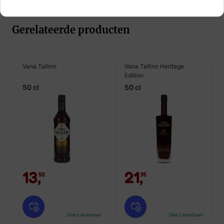
Gerelateerde producten
Vana Tallinn
Vana Tallinn Heritage
Edition
50 cl
50 cl
13,
21,
50
95
Direct leverbaar!
Direct leverbaar!