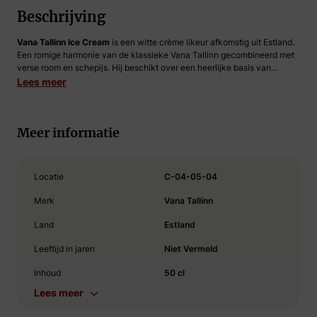
Beschrijving
Vana Tallinn Ice Cream
is een witte crème likeur afkomstig uit Estland.
Een romige harmonie van de klassieke Vana Tallinn gecombineerd met
verse room en schepijs. Hij beschikt over een heerlijke basis van
zijdezachte vanille die romig op de tong ligt. Onderbouwd door diverse
Lees meer
fijne kruiden
die iets meer op de achtergrond liggen. Het plezier van
roomijs
in drank formaat! Vana Tallinn Ice Cream heeft een
alcoholpercentage van 16%.
Meer informatie
Locatie
C-04-05-04
Merk
Vana Tallinn
Land
Estland
Leeftijd in jaren
Niet Vermeld
Inhoud
50 cl
Lees meer