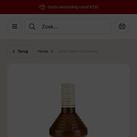
Gratis verzending vanaf €150
Cart
Ga naar de inhoud
Terug
Home
Vana Tallinn Ice Cream