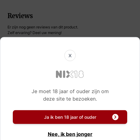
Reviews
Er zijn nog geen reviews van dit product.
Zelf ervaring? Deel uw mening!
X
Naam
Korte samenvatting
Je moet 18 jaar of ouder zijn om
deze site te bezoeken.
Review
Ja ik ben 18 jaar of ouder
Schrijf uw eigen review
Nee, ik ben jonger