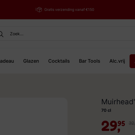
Gratis verzending vanaf €150
adeau
Glazen
Cocktails
Bar Tools
Alc.vrij
Muirhead'
70 cl
29,
95
32