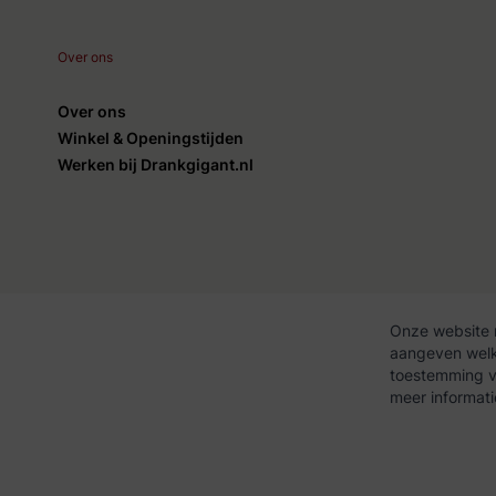
Over ons
Over ons
Winkel & Openingstijden
Werken bij Drankgigant.nl
Onze website 
aangeven welke
Algemene voorwaarden
Privac
toestemming vo
meer informat