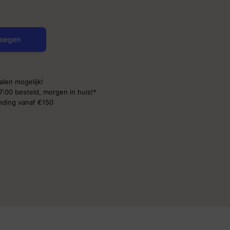
oegen
alen mogelijk!
7:00 besteld,
morgen in huis!*
ending
vanaf €150