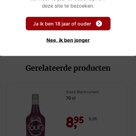
deze site te bezoeken.
Ja ik ben 18 jaar of ouder
Nee, ik ben jonger
Gerelateerde producten
Sourz Blackcurrant
70 cl
8,
95
9,
95