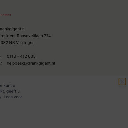
ontact
Drankgigant.nl
President Rooseveltlaan 774
4382 NB Vlissingen
0118 - 412 035
helpdesk@drankgigant.nl
r kunt u
kt, geeft u
y. Lees voor
Copyright ©
2026
Drankgigant.nl
|
Webshop door
BigBridge