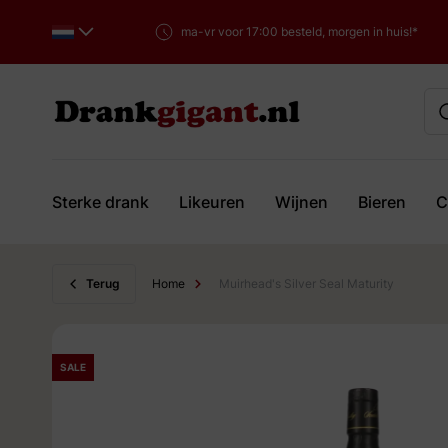
ma-vr voor 17:00 besteld, morgen in huis!*
Sterke drank
Likeuren
Wijnen
Bieren
C
Ga naar de inhoud
Terug
Home
Muirhead's Silver Seal Maturity
SALE