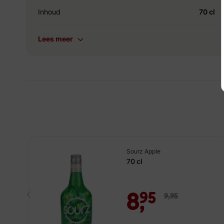
Inhoud
70 cl
Lees meer
Sourz Apple
70 cl
8,
95
9,
95