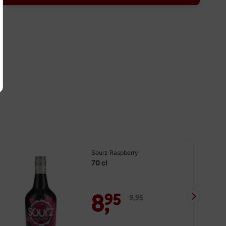
Sourz Raspberry
70 cl
8,
95
9,
95