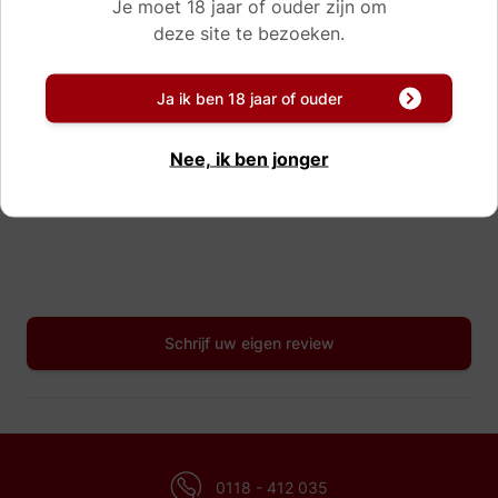
Je moet 18 jaar of ouder zijn om
deze site te bezoeken.
Reviews
Ja ik ben 18 jaar of ouder
“Loch lomond”
Ok
Nee, ik ben jonger
- Gust
Schrijf uw eigen review
0118 - 412 035