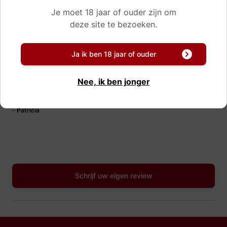
Je moet 18 jaar of ouder zijn om
deze site te bezoeken.
Reviews
“Heerlijk, beter dan dit nog niet gehad!”
Ja ik ben 18 jaar of ouder
Een heerlijke port deze 20 jaar oude! echt een port voor op de
bank, lekker een glaasje inschenken, een goede film of boek...
Nee, ik ben jonger
genieten maar!!
- Patricia
Schrijf uw eigen review