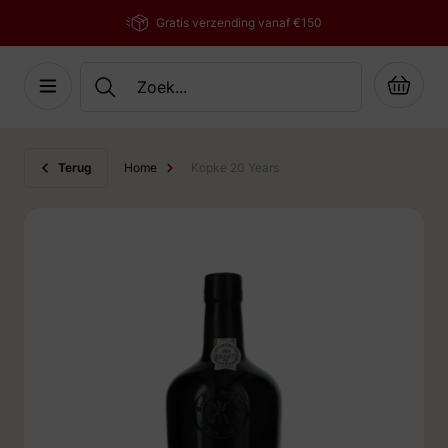
Gratis verzending vanaf €150
Cart
Ga naar de inhoud
Terug
Home
Kopke 20 Years