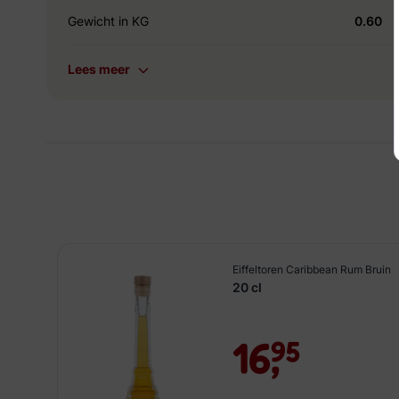
Gewicht in KG
0.60
Lees meer
Eiffeltoren Caribbean Rum Bruin
20 cl
16,
95