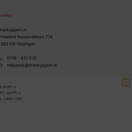
ontact
Drankgigant.nl
President Rooseveltlaan 774
4382 NB Vlissingen
0118 - 412 035
helpdesk@drankgigant.nl
r kunt u
kt, geeft u
y. Lees voor
Copyright ©
2026
Drankgigant.nl
|
Webshop door
BigBridge