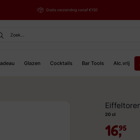
Gratis verzending vanaf €150
adeau
Glazen
Cocktails
Bar Tools
Alc.vrij
Eiffeltor
20 cl
16,
95