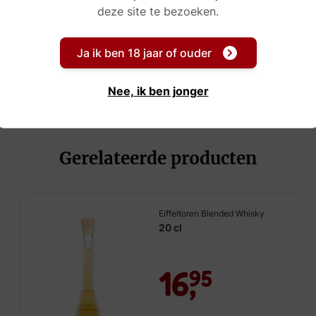
deze site te bezoeken.
Ja ik ben 18 jaar of ouder
Nee, ik ben jonger
Gerelateerde producten
Eiffeltoren Blended Whisky
20 cl
16,
95