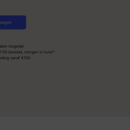
oegen
alen mogelijk!
7:00 besteld,
morgen in huis!*
ending
vanaf €150