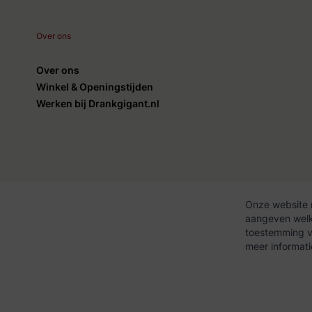
Over ons
Over ons
Winkel & Openingstijden
Werken bij Drankgigant.nl
Onze website 
aangeven welke
Algemene voorwaarden
Privac
toestemming vo
meer informat