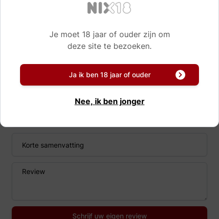
Reviews
Je moet 18 jaar of ouder zijn om
deze site te bezoeken.
Er zijn nog geen reviews van dit product.
Zelf ervaring? Deel uw mening!
Ja ik ben 18 jaar of ouder
Nee, ik ben jonger
Naam
Korte samenvatting
Review
Schrijf uw eigen review