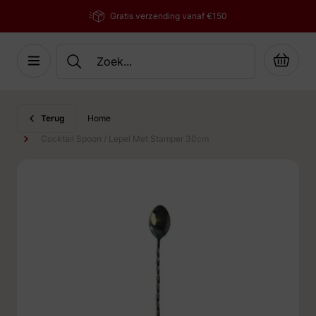
Gratis verzending vanaf €150
Cart
Ga naar de inhoud
Terug
Home
Cocktail Spoon / Lepel Met Stamper 30cm