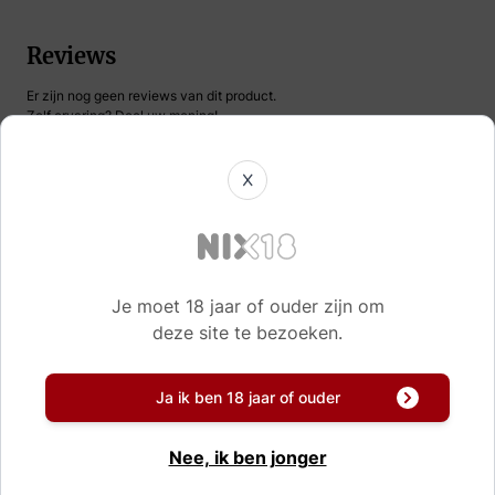
Reviews
Er zijn nog geen reviews van dit product.
Zelf ervaring? Deel uw mening!
X
Naam
Korte samenvatting
Je moet 18 jaar of ouder zijn om
deze site te bezoeken.
Review
Ja ik ben 18 jaar of ouder
Nee, ik ben jonger
Schrijf uw eigen review