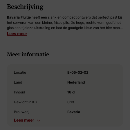
Beschrijving
Bavaria Fluitje
heeft een slank en compact ontwerp dat perfect past bij
het serveren van een kleine, frisse pils. De hoge, rechte vorm geeft het
glas een tijdloze uitstraling en laat de goudgele kleur van het bier mooi
uitkomen. Het heldere glas zorgt voor een verzorgde presentatie, terwijl
Lees meer
de stevige bodem extra stabiliteit biedt. Dankzij het compacte formaat
ligt het fluitje prettig in de hand en is het ideaal voor een frisse
bierbeleving.
Meer informatie
Locatie
B-05-02-02
Land
Nederland
Inhoud
18 cl
Gewicht in KG
0.13
Brouwerij
Bavaria
Lees meer