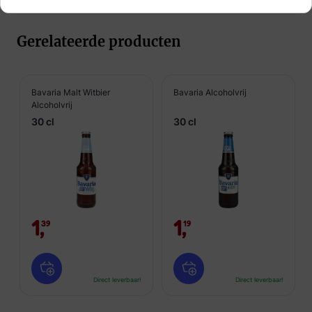
Gerelateerde producten
Bavaria Malt Witbier
Bavaria Alcoholvrij
Alcoholvrij
30 cl
30 cl
1,
1,
39
19
Direct leverbaar!
Direct leverbaar!