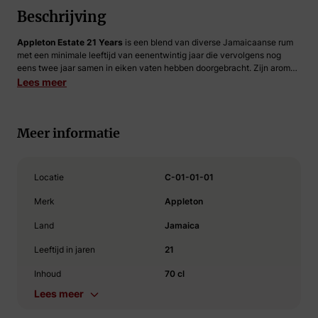
Beschrijving
Appleton Estate 21 Years
is een blend van diverse Jamaicaanse rum
met een minimale leeftijd van eenentwintig jaar die vervolgens nog
eens twee jaar samen in eiken vaten hebben doorgebracht. Zijn aroma
is bijzonder vol en rijk aan nootachtige tonen op een golf van vanille en
Lees meer
zacht zoete marmelade.
Romige chocolade
volgt met een licht pittige
toon van pepers. Zijn smaak is dik en vol met tonen van licht
bittere
cacao
en gestoofde vruchten. Demerara-suiker geeft het licht zoete
Meer informatie
toetsen samen met een
golf van eik
. Afgesloten door een lange en
dikke afdronk. Appleton Estate 21 Years heeft een alcoholpercentage
van 43%.
Locatie
C-01-01-01
Merk
Appleton
Land
Jamaica
Leeftijd in jaren
21
Inhoud
70 cl
Lees meer