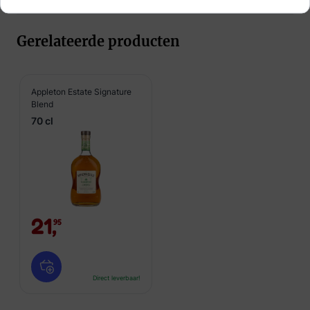
Gerelateerde producten
Appleton Estate Signature
Blend
70 cl
21,
95
Direct leverbaar!