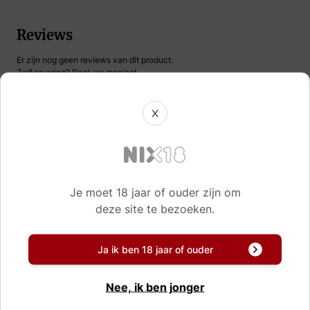
Reviews
Er zijn nog geen reviews van dit product.
Zelf ervaring? Deel uw mening!
X
Naam
Korte samenvatting
Je moet 18 jaar of ouder zijn om
deze site te bezoeken.
Review
Ja ik ben 18 jaar of ouder
Nee, ik ben jonger
Schrijf uw eigen review